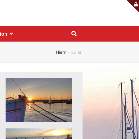
tion
Hjem
»
Galleri